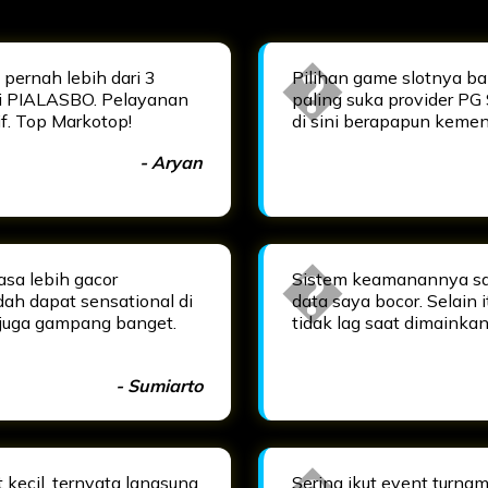
 pernah lebih dari 3
Pilihan game slotnya ba
 di PIALASBO. Pelayanan
paling suka provider PG 
f. Top Markotop!
di sini berapapun keme
- Aryan
a lebih gacor
Sistem keamanannya san
udah dapat sensational di
data saya bocor. Selain i
t juga gampang banget.
tidak lag saat dimainkan
- Sumiarto
 kecil, ternyata langsung
Sering ikut event turna