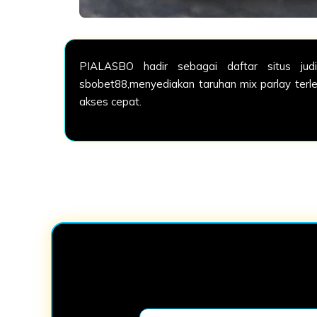
PIALASBO hadir sebagai daftar situs judi
sbobet88,menyediakan taruhan mix parlay terle
akses cepat.
Loading...