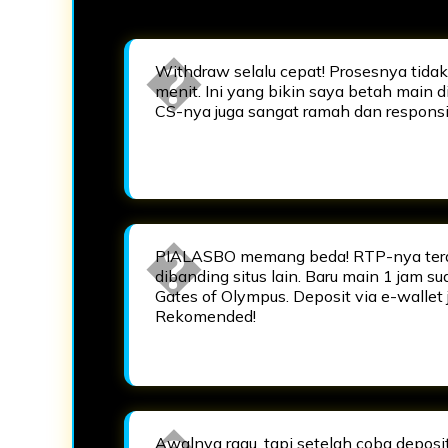
Withdraw selalu cepat! Prosesnya tidak
menit. Ini yang bikin saya betah main
CS-nya juga sangat ramah dan responsi
PIALASBO memang beda! RTP-nya teras
dibanding situs lain. Baru main 1 jam s
Gates of Olympus. Deposit via e-walle
Rekomended!
Awalnya ragu, tapi setelah coba deposit