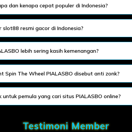
pa dan kenapa cepat populer di Indonesia?
slot88 resmi gacor di Indonesia?
LASBO lebih sering kasih kemenangan?
 Spin The Wheel PIALASBO disebut anti zonk?
untuk pemula yang cari situs PIALASBO online?
Testimoni Member