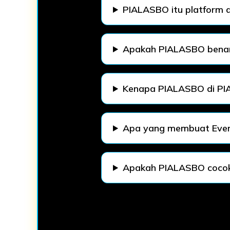
PIALASBO itu platform a
Apakah PIALASBO benar 
Kenapa PIALASBO di PIA
Apa yang membuat Event
Apakah PIALASBO cocok 