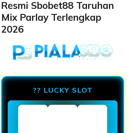
Resmi Sbobet88 Taruhan
Mix Parlay Terlengkap
2026
?? LUCKY SLOT