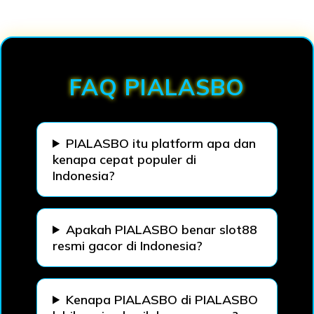
Loading...
FAQ PIALASBO
PIALASBO itu platform apa dan
kenapa cepat populer di
Indonesia?
Apakah PIALASBO benar slot88
resmi gacor di Indonesia?
Kenapa PIALASBO di PIALASBO