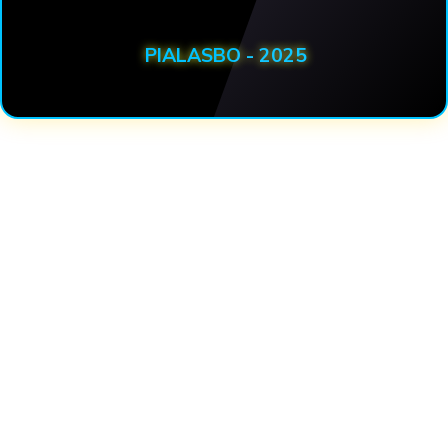
PIALASBO - 2025