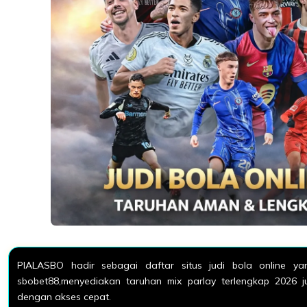
PIALASBO hadir sebagai daftar situs judi bola online yang
sbobet88,menyediakan taruhan mix parlay terlengkap 2026 jug
dengan akses cepat.