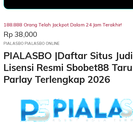
188.888 Orang Telah Jackpot Dalam 24 Jam Terakhir!
Price:
Rp 38,000
PIALASBO PIALASBO ONLINE
PIALASBO |Daftar Situs Judi
Lisensi Resmi Sbobet88 Tar
Parlay Terlengkap 2026