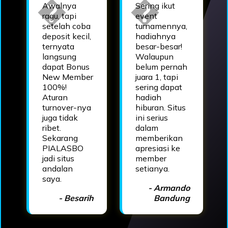
Awalnya
Sering ikut
ragu, tapi
event
setelah coba
turnamennya,
deposit kecil,
hadiahnya
ternyata
besar-besar!
langsung
Walaupun
dapat Bonus
belum pernah
New Member
juara 1, tapi
100%!
sering dapat
Aturan
hadiah
turnover-nya
hiburan. Situs
juga tidak
ini serius
ribet.
dalam
Sekarang
memberikan
PIALASBO
apresiasi ke
jadi situs
member
andalan
setianya.
saya.
- Armando
- Besarih
Bandung