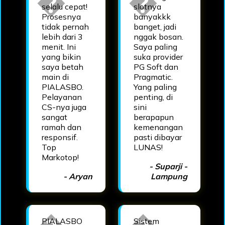
selalu cepat!
slotnya
Prosesnya
banyakkk
tidak pernah
banget, jadi
lebih dari 3
nggak bosan.
menit. Ini
Saya paling
yang bikin
suka provider
saya betah
PG Soft dan
main di
Pragmatic.
PIALASBO.
Yang paling
Pelayanan
penting, di
CS-nya juga
sini
sangat
berapapun
ramah dan
kemenangan
responsif.
pasti dibayar
Top
LUNAS!
Markotop!
- Suparji -
- Aryan
Lampung
PIALASBO
Sistem