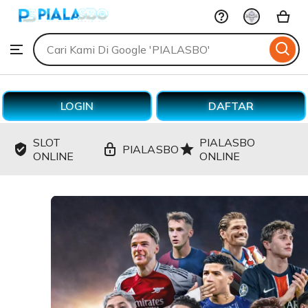
PIALASBO
Skip
to
Search
Browse
ontent
for
items
or
shops
LOGIN
DAFTAR
SLOT
PIALASBO
PIALASBO
ONLINE
ONLINE