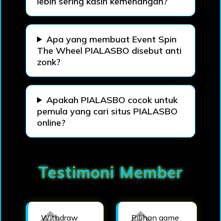
lebih sering kasih kemenangan?
Apa yang membuat Event Spin
The Wheel PIALASBO disebut anti
zonk?
Apakah PIALASBO cocok untuk
pemula yang cari situs PIALASBO
online?
Testimoni Member
Withdraw
Pilihan game