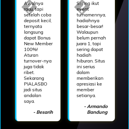
Awalnya
Sering ikut
ragu, tapi
event
setelah coba
turnamennya,
deposit kecil,
hadiahnya
ternyata
besar-besar!
langsung
Walaupun
dapat Bonus
belum pernah
New Member
juara 1, tapi
100%!
sering dapat
Aturan
hadiah
turnover-nya
hiburan. Situs
juga tidak
ini serius
ribet.
dalam
Sekarang
memberikan
PIALASBO
apresiasi ke
jadi situs
member
andalan
setianya.
saya.
- Armando
- Besarih
Bandung