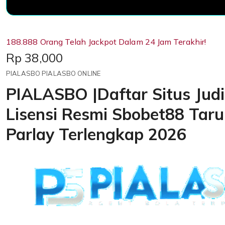
188.888 Orang Telah Jackpot Dalam 24 Jam Terakhir!
Price:
Rp 38,000
PIALASBO PIALASBO ONLINE
PIALASBO |Daftar Situs Judi
Lisensi Resmi Sbobet88 Tar
Parlay Terlengkap 2026