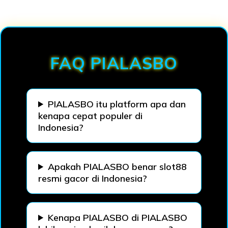
Loading...
FAQ PIALASBO
PIALASBO itu platform apa dan
kenapa cepat populer di
Indonesia?
Apakah PIALASBO benar slot88
resmi gacor di Indonesia?
Kenapa PIALASBO di PIALASBO