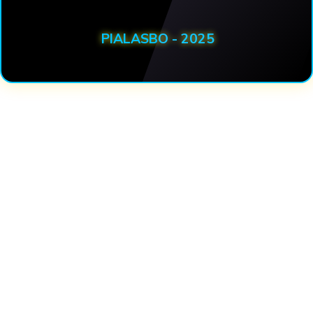
PIALASBO - 2025