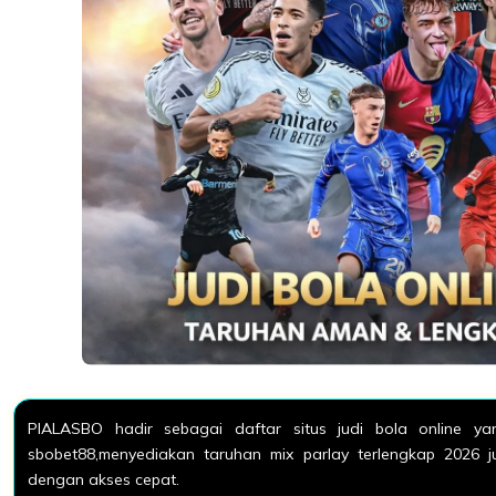
PIALASBO hadir sebagai daftar situs judi bola online yang
sbobet88,menyediakan taruhan mix parlay terlengkap 2026 jug
dengan akses cepat.