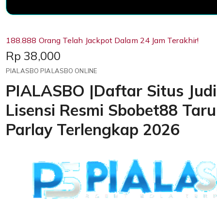
188.888 Orang Telah Jackpot Dalam 24 Jam Terakhir!
Price:
Rp 38,000
PIALASBO PIALASBO ONLINE
PIALASBO |Daftar Situs Judi
Lisensi Resmi Sbobet88 Tar
Parlay Terlengkap 2026