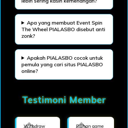
lebih sering kasih kemenangan?
Apa yang membuat Event Spin
The Wheel PIALASBO disebut anti
zonk?
Apakah PIALASBO cocok untuk
pemula yang cari situs PIALASBO
online?
Testimoni Member
Withdraw
Pilihan game