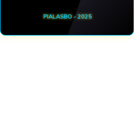
PIALASBO - 2025