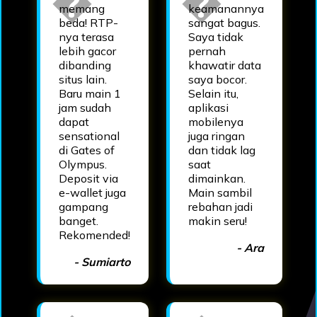
memang
keamanannya
beda! RTP-
sangat bagus.
nya terasa
Saya tidak
lebih gacor
pernah
dibanding
khawatir data
situs lain.
saya bocor.
Baru main 1
Selain itu,
jam sudah
aplikasi
dapat
mobilenya
sensational
juga ringan
di Gates of
dan tidak lag
Olympus.
saat
Deposit via
dimainkan.
e-wallet juga
Main sambil
gampang
rebahan jadi
banget.
makin seru!
Rekomended!
- Ara
- Sumiarto