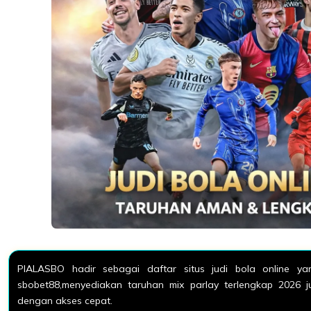
PIALASBO hadir sebagai daftar situs judi bola online yang
sbobet88,menyediakan taruhan mix parlay terlengkap 2026 jug
dengan akses cepat.