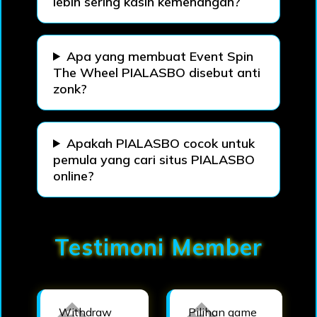
lebih sering kasih kemenangan?
Apa yang membuat Event Spin
The Wheel PIALASBO disebut anti
zonk?
Apakah PIALASBO cocok untuk
pemula yang cari situs PIALASBO
online?
Testimoni Member
Withdraw
Pilihan game