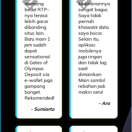
memang
keamanannya
beda! RTP-
sangat bagus.
nya terasa
Saya tidak
lebih gacor
pernah
dibanding
khawatir data
situs lain.
saya bocor.
Baru main 1
Selain itu,
jam sudah
aplikasi
dapat
mobilenya
sensational
juga ringan
di Gates of
dan tidak lag
Olympus.
saat
Deposit via
dimainkan.
e-wallet juga
Main sambil
gampang
rebahan jadi
banget.
makin seru!
Rekomended!
- Ara
- Sumiarto