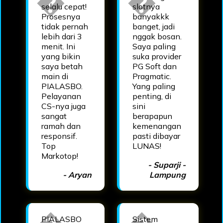
selalu cepat!
slotnya
Prosesnya
banyakkk
tidak pernah
banget, jadi
lebih dari 3
nggak bosan.
menit. Ini
Saya paling
yang bikin
suka provider
saya betah
PG Soft dan
main di
Pragmatic.
PIALASBO.
Yang paling
Pelayanan
penting, di
CS-nya juga
sini
sangat
berapapun
ramah dan
kemenangan
responsif.
pasti dibayar
Top
LUNAS!
Markotop!
- Suparji -
- Aryan
Lampung
PIALASBO
Sistem