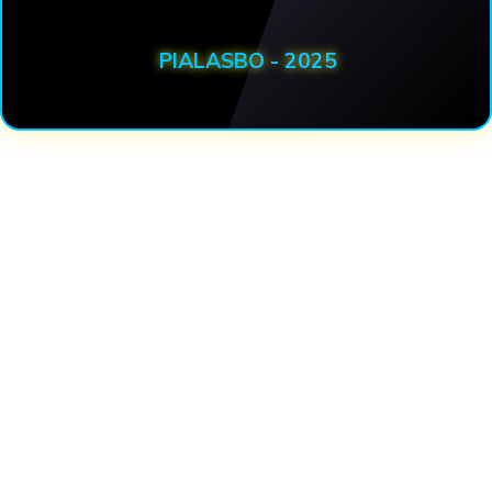
PIALASBO - 2025