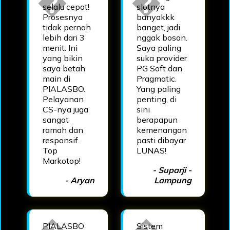
selalu cepat!
slotnya
Prosesnya
banyakkk
tidak pernah
banget, jadi
lebih dari 3
nggak bosan.
menit. Ini
Saya paling
yang bikin
suka provider
saya betah
PG Soft dan
main di
Pragmatic.
PIALASBO.
Yang paling
Pelayanan
penting, di
CS-nya juga
sini
sangat
berapapun
ramah dan
kemenangan
responsif.
pasti dibayar
Top
LUNAS!
Markotop!
- Suparji -
- Aryan
Lampung
PIALASBO
Sistem