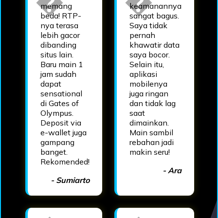
memang
keamanannya
beda! RTP-
sangat bagus.
nya terasa
Saya tidak
lebih gacor
pernah
dibanding
khawatir data
situs lain.
saya bocor.
Baru main 1
Selain itu,
jam sudah
aplikasi
dapat
mobilenya
sensational
juga ringan
di Gates of
dan tidak lag
Olympus.
saat
Deposit via
dimainkan.
e-wallet juga
Main sambil
gampang
rebahan jadi
banget.
makin seru!
Rekomended!
- Ara
- Sumiarto