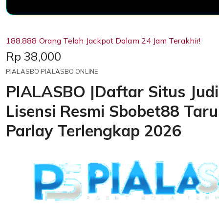
188.888 Orang Telah Jackpot Dalam 24 Jam Terakhir!
Price:
Rp 38,000
PIALASBO PIALASBO ONLINE
PIALASBO |Daftar Situs Judi
Lisensi Resmi Sbobet88 Tar
Parlay Terlengkap 2026