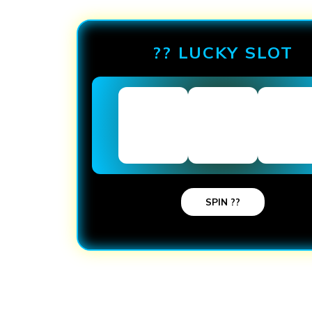
?? LUCKY SLOT
SPIN ??