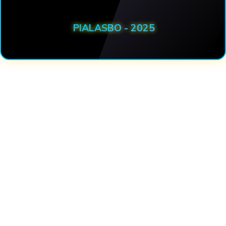
PIALASBO - 2025