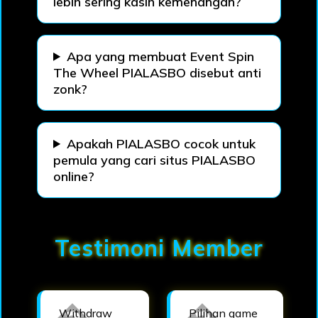
lebih sering kasih kemenangan?
Apa yang membuat Event Spin
The Wheel PIALASBO disebut anti
zonk?
Apakah PIALASBO cocok untuk
pemula yang cari situs PIALASBO
online?
Testimoni Member
Withdraw
Pilihan game