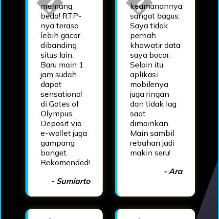
memang
keamanannya
beda! RTP-
sangat bagus.
nya terasa
Saya tidak
lebih gacor
pernah
dibanding
khawatir data
situs lain.
saya bocor.
Baru main 1
Selain itu,
jam sudah
aplikasi
dapat
mobilenya
sensational
juga ringan
di Gates of
dan tidak lag
Olympus.
saat
Deposit via
dimainkan.
e-wallet juga
Main sambil
gampang
rebahan jadi
banget.
makin seru!
Rekomended!
- Ara
- Sumiarto