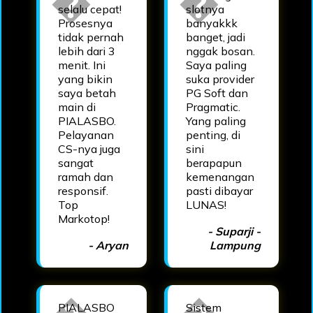
selalu cepat!
slotnya
Prosesnya
banyakkk
tidak pernah
banget, jadi
lebih dari 3
nggak bosan.
menit. Ini
Saya paling
yang bikin
suka provider
saya betah
PG Soft dan
main di
Pragmatic.
PIALASBO.
Yang paling
Pelayanan
penting, di
CS-nya juga
sini
sangat
berapapun
ramah dan
kemenangan
responsif.
pasti dibayar
Top
LUNAS!
Markotop!
- Suparji -
- Aryan
Lampung
PIALASBO
Sistem