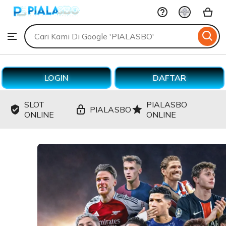
PIALASBO
Skip
to
Search
Browse
ontent
for
items
or
shops
LOGIN
DAFTAR
SLOT
PIALASBO
PIALASBO
ONLINE
ONLINE