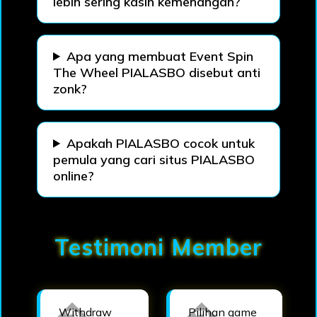
lebih sering kasih kemenangan?
Apa yang membuat Event Spin
The Wheel PIALASBO disebut anti
zonk?
Apakah PIALASBO cocok untuk
pemula yang cari situs PIALASBO
online?
Testimoni Member
Withdraw
Pilihan game