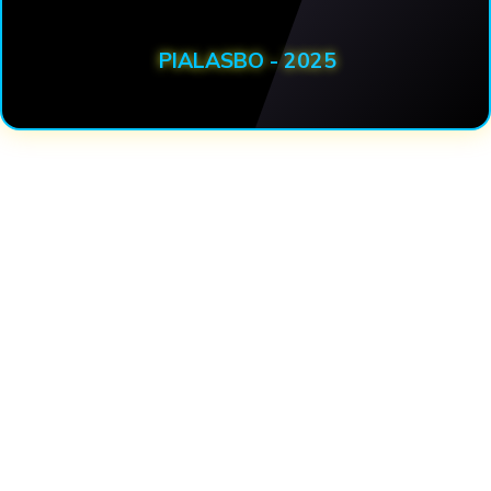
PIALASBO - 2025